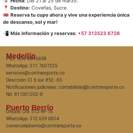
📅
Fecha:
Del 21 al 25 de marzo.
📍
Destino:
Coveñas, Sucre.
🎟
Reserva tu cupo ahora y vive una experiencia única
de descanso, sol y mar!
📲
Más información y reservas:
+57 313523 6728
Medellín
PBX: 604 444 6698
WhatsApp: 311 7607225
servicios@contransporte.co
Dirección: Cl. 6 sur #52 -65
Notificaciones judiciales: contabilidad@contransporte.co
Nit: 811001202-8
Puerto Berrío
Oficina: Cra. 5 Cl 49-16
WhatsApp:
312 639 0034
comercialpberrio@contransporte.co