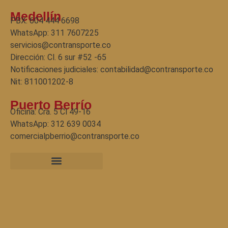
Medellín
PBX: 604 444 6698
WhatsApp: 311 7607225
servicios@contransporte.co
Dirección: Cl. 6 sur #52 -65
Notificaciones judiciales: contabilidad@contransporte.co
Nit: 811001202-8
Puerto Berrío
Oficina: Cra. 5 Cl 49-16
WhatsApp:
312 639 0034
comercialpberrio@contransporte.co